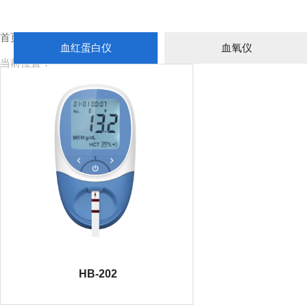
首页
欧亿体育
血红蛋白仪
≡
≡
血红蛋白仪
血氧仪
当前位置：
​HB-202